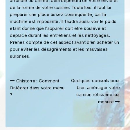
arrondie ou carrée, cela dépendra de votre envie et
de la forme de votre cuisine. Toutefois, il faut lui
préparer une place assez conséquente, car la
machine est imposante. Il faudra aussi voir le poids
étant donné que l’appareil doit être soulevé et
déplacé durant les entretiens et les nettoyages.
Prenez compte de cet aspect avant d’en acheter un
pour éviter les désagréments et les mauvaises
surprises.
Navigation
Quelques conseils pour
Chistorra : Comment
de
bien aménager votre
l’intégrer dans votre menu
l’article
camion rôtisserie sur
?
mesure